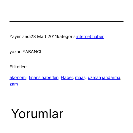
Yayımlandı
28 Mart 2011
kategorisi
internet haber
yazarı:
YABANCI
Etiketler:
ekonomi
, 
finans haberleri
, 
Haber
, 
maaş
, 
uzman jandarma
, 
zam
Yorumlar