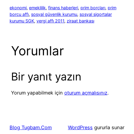
ekonomi
, 
emeklilik
, 
finans haberleri
, 
prim borçları
, 
prim
borcu affı
, 
sosyal güvenlik kurumu
, 
sosyal sigortalar
kurumu SGK
, 
vergi affı 2011
, 
ziraat bankası
Yorumlar
Bir yanıt yazın
Yorum yapabilmek için
oturum açmalısınız
.
Blog Tugbam.Com
WordPress
gururla sunar