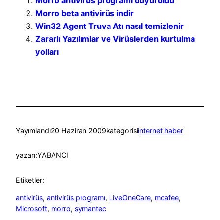
Morro antivirüs programı duyuruldu
Morro beta antivirüs indir
Win32 Agent Truva Atı nasıl temizlenir
Zararlı Yazılımlar ve Virüslerden kurtulma
yolları
Yayımlandı
20 Haziran 2009
kategorisi
internet haber
yazarı:
YABANCI
Etiketler:
antivirüs
, 
antivirüs programı
, 
LiveOneCare
, 
mcafee
, 
Microsoft
, 
morro
, 
symantec