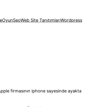
e
Oyun
Seo
Web Site Tanıtımları
Wordpress
 Apple firmasının iphone sayesinde ayakta