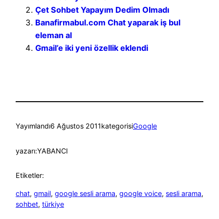
Çet Sohbet Yapayım Dedim Olmadı
Banafirmabul.com Chat yaparak iş bul
eleman al
Gmail’e iki yeni özellik eklendi
Yayımlandı
6 Ağustos 2011
kategorisi
Google
yazarı:
YABANCI
Etiketler:
chat
, 
gmail
, 
google sesli arama
, 
google voice
, 
sesli arama
, 
sohbet
, 
türkiye