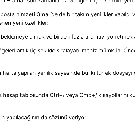
nıyor – Gmail son zamanlarda Google + için kendini yen
-posta himzeti Gmail’de de bir takım yenilikler yapıldı
enen yeni özellikler:
ı beklemeye almak ve birden fazla aramayı yönetmek
ğeleri artık üç şekilde sıralayabilmeniz mümkün: Önce 
 hafta yapılan yenilik sayesinde bu iki tür ek dosyayı 
 hesap tablosunda Ctrl+/ veya Cmd+/ kısayollarını kulla
in yapılacağının da sözünü veriyor.