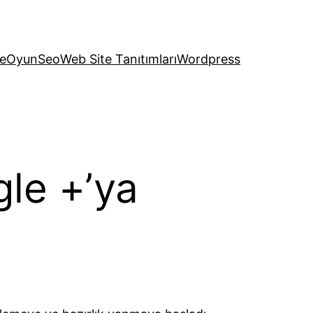
e
Oyun
Seo
Web Site Tanıtımları
Wordpress
gle +’ya