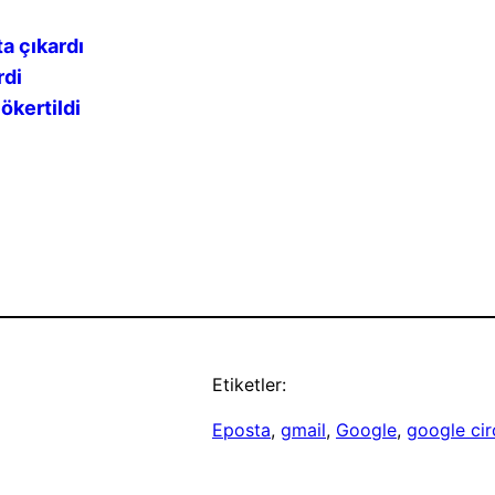
a çıkardı
rdi
ökertildi
Etiketler:
Eposta
, 
gmail
, 
Google
, 
google cir