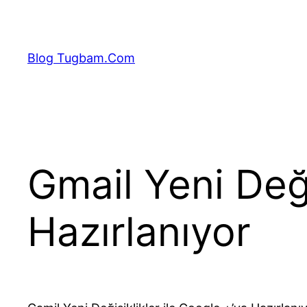
İçeriğe
geç
Blog Tugbam.Com
Gmail Yeni Deği
Hazırlanıyor