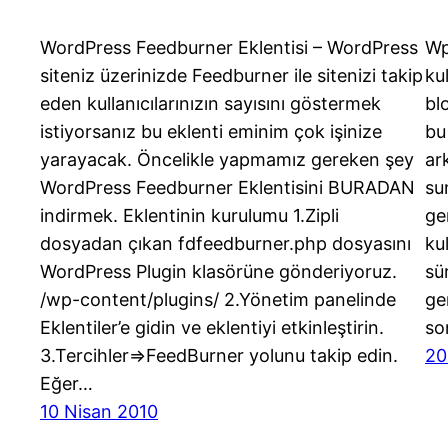
WordPress Feedburner Eklentisi – WordPress
Wp
siteniz üzerinizde Feedburner ile sitenizi takip
ku
eden kullanıcılarınızın sayısını göstermek
bl
istiyorsanız bu eklenti eminim çok işinize
bu
yarayacak. Öncelikle yapmamız gereken şey
ar
WordPress Feedburner Eklentisini BURADAN
su
indirmek. Eklentinin kurulumu 1.Zipli
ge
dosyadan çıkan fdfeedburner.php dosyasını
ku
WordPress Plugin klasörüne gönderiyoruz.
sü
/wp-content/plugins/ 2.Yönetim panelinde
ge
Eklentiler’e gidin ve eklentiyi etkinleştirin.
so
3.Tercihler=>FeedBurner yolunu takip edin.
20
Eğer…
10 Nisan 2010