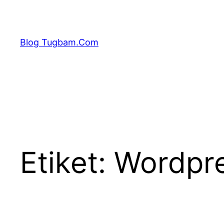
İçeriğe
geç
Blog Tugbam.Com
Etiket:
Wordpres