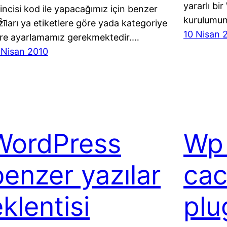
yararlı bi
rincisi kod ile yapacağımız için benzer
s-
kurulumun
zıları ya etiketlere göre yada kategoriye
10 Nisan 
re ayarlamamız gerekmektedir.…
 Nisan 2010
WordPress
Wp
benzer yazılar
cac
klentisi
plu