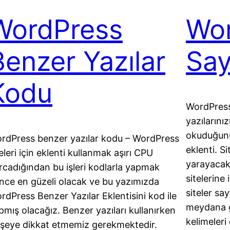
WordPress
Wo
Benzer Yazılar
Say
Kodu
WordPress 
yazılarını
okuduğunu
rdPress benzer yazılar kodu – WordPress
eklenti. Si
teleri için eklenti kullanmak aşırı CPU
yarayacak 
rcadığından bu işleri kodlarla yapmak
sitelerine
nce en güzeli olacak ve bu yazımızda
siteler sa
rdPress Benzer Yazılar Eklentisini kod ile
meydana ge
pmış olacağız. Benzer yazıları kullanırken
kelimeler
i şeye dikkat etmemiz gerekmektedir.