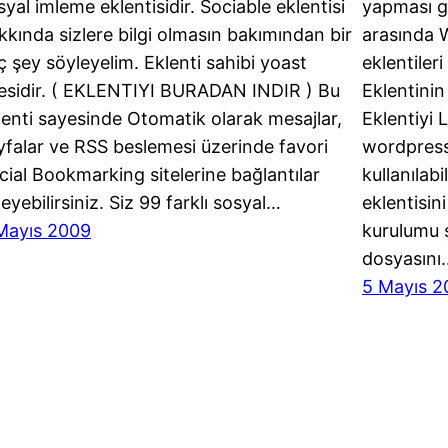
syal imleme eklentisidir. Sociable eklentisi
yapması g
kkında sizlere bilgi olmasın bakımından bir
arasında 
ç şey söyleyelim. Eklenti sahibi yoast
eklentileri
tesidir. ( EKLENTIYI BURADAN INDIR ) Bu
Eklentinin
lenti sayesinde Otomatik olarak mesajlar,
Eklentiyi 
yfalar ve RSS beslemesi üzerinde favori
wordpress 
cial Bookmarking sitelerine bağlantılar
kullanılab
leyebilirsiniz. Siz 99 farklı sosyal…
eklentisini
Mayıs 2009
kurulumu ş
dosyasını
5 Mayıs 2