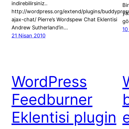
indirebilirsiniz..
Bi
http://wordpress.org/extend/plugins/buddypres
ya
ajax-chat/ Pierre’s Wordspew Chat Eklentisi
gö
Andrew Sutherland’in…
10
21 Nisan 2010
WordPress
Feedburner
Eklentisi plugin
e