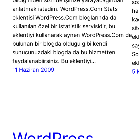
bildiğimden sizinde işinize yarayacağından
so
anlatmak istedim. WordPress.Com Stats
ha
eklentisi WordPress.Com bloglarında da
ka
kullanılan özel bir istatistik servisidir, bu
si
eklentiyi kullanarak aynen WordPress.Com da
ek
bulunan bir blogda olduğu gibi kendi
sa
sunucunuzdaki blogda da bu hizmetten
So
faydalanabiirsiniz. Bu eklentiyi…
ek
11 Haziran 2009
5 
WordPress