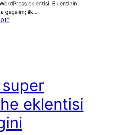
r WordPress eklentisi. Eklentinin
a geçelim; ilk…
2010
 super
he eklentisi
gini