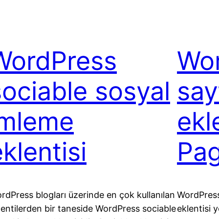
WordPress
Wo
sociable sosyal
say
imleme
ekl
klentisi
Pag
rdPress blogları üzerinde en çok kullanılan
WordPress
lentilerden bir taneside WordPress sociable
eklentisi 