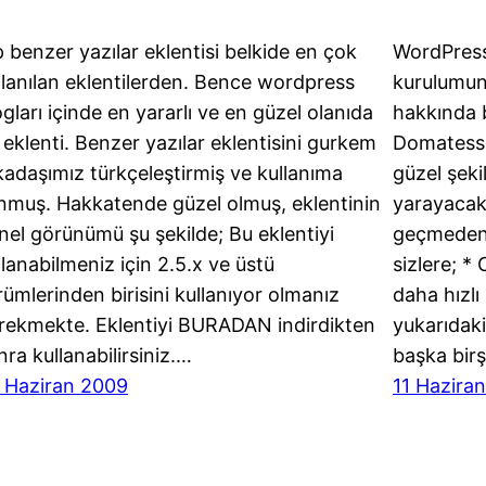
 benzer yazılar eklentisi belkide en çok
WordPress
llanılan eklentilerden. Bence wordpress
kurulumun
ogları içinde en yararlı ve en güzel olanıda
hakkında 
 eklenti. Benzer yazılar eklentisini gurkem
Domatessu
kadaşımız türkçeleştirmiş ve kullanıma
güzel şeki
nmuş. Hakkatende güzel olmuş, eklentinin
yarayacakt
nel görünümü şu şekilde; Bu eklentiyi
geçmeden 
llanabilmeniz için 2.5.x ve üstü
sizlere; * 
rümlerinden birisini kullanıyor olmanız
daha hızlı
rekmekte. Eklentiyi BURADAN indirdikten
yukarıdaki
nra kullanabilirsiniz.…
başka bir
 Haziran 2009
11 Hazira