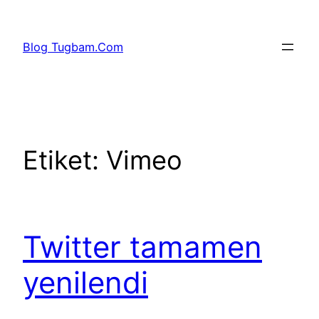
İçeriğe
geç
Blog Tugbam.Com
Etiket:
Vimeo
Twitter tamamen
yenilendi