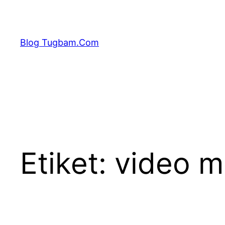
İçeriğe
geç
Blog Tugbam.Com
Etiket:
video m