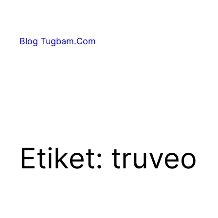
İçeriğe
geç
Blog Tugbam.Com
Etiket:
truveo