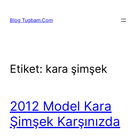
İçeriğe
geç
Blog Tugbam.Com
Etiket:
kara şimşek
2012 Model Kara
Şimşek Karşınızda