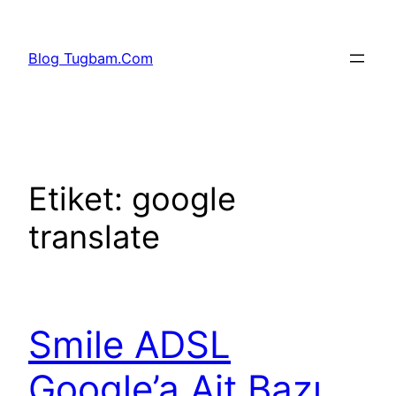
İçeriğe
geç
Blog Tugbam.Com
Etiket:
google
translate
Smile ADSL
Google’a Ait Bazı