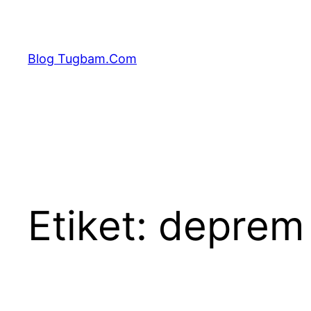
İçeriğe
geç
Blog Tugbam.Com
Etiket:
deprem