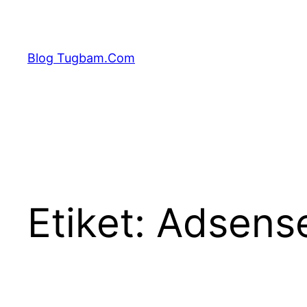
İçeriğe
geç
Blog Tugbam.Com
Etiket:
Adsense